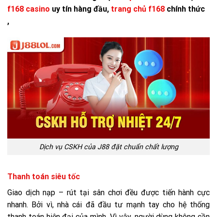
f168 casino
uy tín hàng đầu,
trang chủ f168
chính thức
,
Dịch vụ CSKH của J88 đặt chuẩn chất lượng
Thanh toán siêu tốc
Giao dịch nạp – rút tại sân chơi đều được tiến hành cực
nhanh. Bởi vì, nhà cái đã đầu tư mạnh tay cho hệ thống
thanh toán hiện đại của mình. Vì vậy, người dùng không cần