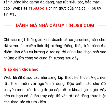
tận hưởng kho game đa dạng, nạp rút siêu tốc, bảo mật
cao , Website
f168.tools
chính thức của nhà cái F168 uy
tín #1 ,
ĐÁNH GIÁ NHÀ CÁI UY TÍN J88 COM
Chỉ sau một thời gian kinh doanh cá cược online, sân chơi
đã vươn lên chiếm lĩnh thị trường. Đồng thời, trở thành địa
điểm dẫn đầu xu hướng được người dùng lựa chọn nhờ vào
những điểm cộng vô cùng ấn tượng sau đây:
Giao diện khoa học
Web
EE88
được các nhà sáng lập thiết kế thuần Việt, nên
rất thân thiện với người sử dụng. Đặc biệt, các chủ đề,
chuyên mục trên trang được sắp bố trí khoa học, logic. Vậy
nên dù bạn có là lần truy cập thì vẫn rất dễ dàng thực hiện
các thao tác và tìm kiếm.