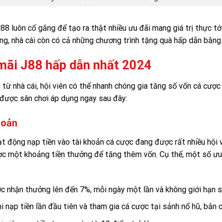
8 luôn cố gắng để tạo ra thật nhiều ưu đãi mang giá trị thực tới 
ng, nhà cái còn có cả những chương trình tặng quà hấp dẫn bằng
mãi J88 hấp dẫn nhất 2024
từ nhà cái, hội viên có thể nhanh chóng gia tăng số vốn cá cược 
được sân chơi áp dụng ngay sau đây:
hoản
t động nạp tiền vào tài khoản cá cược đang được rất nhiều hội 
c một khoảng tiền thưởng để tăng thêm vốn. Cụ thể, một số ưu 
c nhận thưởng lên đến 7%, mỗi ngày một lần và không giới hạn s
 nạp tiền lần đầu tiên và tham gia cá cược tại sảnh nổ hũ, bắn c