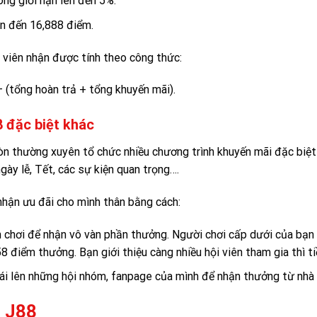
ng giới hạn lên đến 5%.
n đến 16,888 điểm.
 viên nhận được tính theo công thức:
 (tổng hoàn trả + tổng khuyến mãi).
 đặc biệt khác
còn thường xuyên tổ chức nhiều chương trình khuyến mãi đặc biệt 
ngày lễ, Tết, các sự kiện quan trọng….
 nhận ưu đãi cho mình thân bằng cách:
 chơi để nhận vô vàn phần thưởng. Người chơi cấp dưới của bạn 
 điểm thưởng. Bạn giới thiệu càng nhiều hội viên tham gia thì t
 cái lên những hội nhóm, fanpage của mình để nhận thưởng từ nhà 
i J88