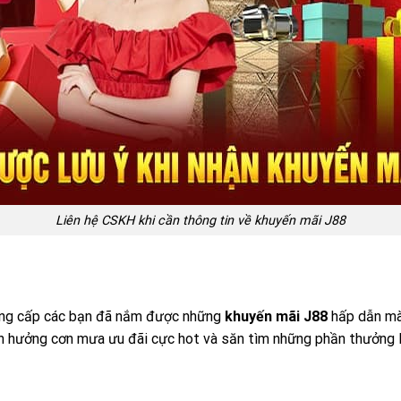
Liên hệ CSKH khi cần thông tin về khuyến mãi J88
cung cấp các bạn đã nắm được những
khuyến mãi J88
hấp dẫn mà
ận hưởng cơn mưa ưu đãi cực hot và săn tìm những phần thưởng 