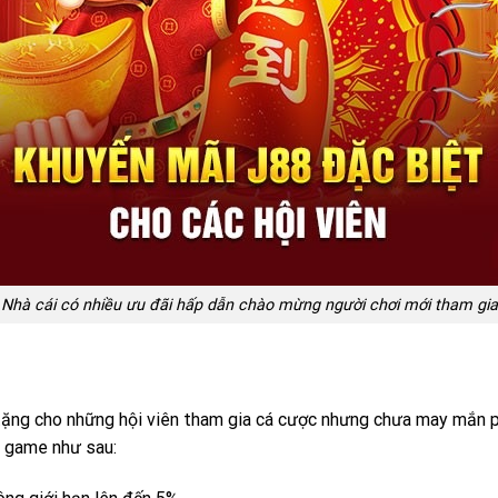
Nhà cái có nhiều ưu đãi hấp dẫn chào mừng người chơi mới tham gia
tặng cho những hội viên tham gia cá cược nhưng chưa may mắn p
g game như sau: