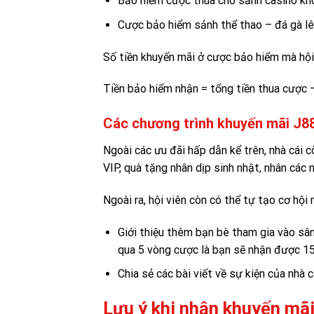
Bảo hiểm cược thua cho sảnh casino khô
Cược bảo hiểm sảnh thể thao – đá gà lê
Số tiền khuyến mãi ở cược bảo hiểm mà hội
Tiền bảo hiểm nhận = tổng tiền thua cược –
Các chương trình khuyến mãi J88
Ngoài các ưu đãi hấp dẫn kể trên, nhà cái 
VIP, quà tặng nhân dịp sinh nhật, nhân các 
Ngoài ra, hội viên còn có thể tự tạo cơ hội
Giới thiệu thêm bạn bè tham gia vào sân
qua 5 vòng cược là bạn sẽ nhận được 158
Chia sẻ các bài viết về sự kiện của nhà
Lưu ý khi nhận khuyến mã