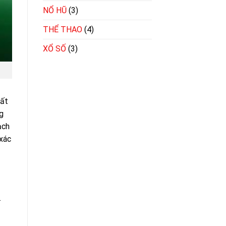
NỔ HŨ
(3)
THỂ THAO
(4)
XỔ SỐ
(3)
hất
g
ạch
 xác
.