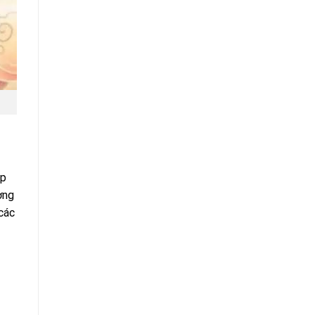
úp
ơng
các