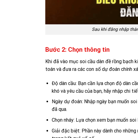
Sau khi đăng nhập thà
Bước 2: Chọn thông tin
Khi đã vào mục soi cầu dàn đề rồng bạch ki
toán và đưa ra các con số dự đoán chính xá
Độ dàn cầu: Bạn cần lựa chọn độ dàn cầ
khó và yêu cầu của bạn, hãy nhập chi ti
Ngày dự đoán: Nhập ngày bạn muốn soi c
đã qua.
Chọn nháy: Lựa chọn xem bạn muốn soi lô
Giải đặc biệt: Phần này dành cho những