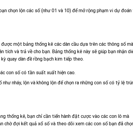
 bạn chọn lộn các số (như 01 và 10) để mở rộng phạm vi dự đoán
ận được một bảng thống kê các dàn cầu dựa trên các thông số m
ân tích và trả về cho bạn. Bảng thống kê này sẽ giúp bạn nhận di
 kỳ quay dàn đề rồng bạch kim tiếp theo.
các con số có tần suất xuất hiện cao.
 như nháy, lộn và không lộn để chọn ra những con số có tỷ lệ trú
ng thống kê, bạn chỉ cần tiến hành đặt cược vào các con lô mà
cần chờ đợi kết quả xổ số và theo dõi xem các con số bạn đã chọ