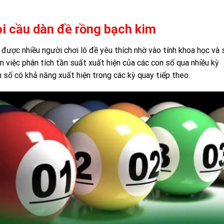
i cầu dàn đề rồng bạch kim
được nhiều người chơi lô đề yêu thích nhờ vào tính khoa học và 
n việc phân tích tần suất xuất hiện của các con số qua nhiều kỳ
 số có khả năng xuất hiện trong các kỳ quay tiếp theo.