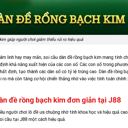
im giúp người chơi giảm thiểu rủi ro hiệu quả
âm linh hay may mắn, soi cầu dàn đề rồng bạch kim mang tính c
 định khả năng xuất hiện của các con số. Các con số trong phươn
ất định, tạo thành các dàn số có tỷ lệ trúng cao. Dàn đề rồng b
i ro mà còn tăng cơ hội chiến thắng nhờ vào việc tính toán chính
àn đề rồng bạch kim đơn giản tại J88
u người chơi lô đề ưa chuộng nhờ tính khoa học và hiệu quả cao
oi cầu tại J88 một cách hiệu quả.