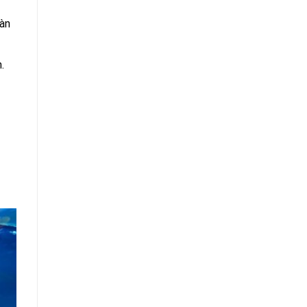
màn
.