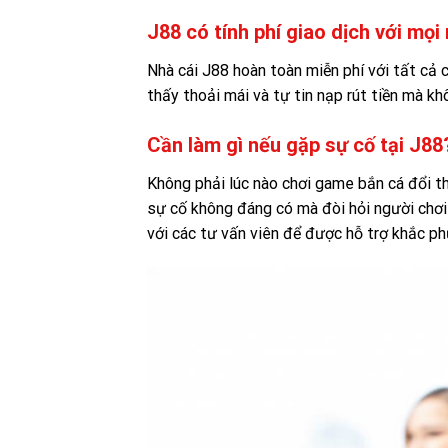
J88 có tính phí giao dịch với mọ
Nhà cái J88 hoàn toàn miễn phí với tất cả 
thấy thoải mái và tự tin nạp rút tiền mà k
Cần làm gì nếu gặp sự cố tại J88
Không phải lúc nào chơi game bắn cá đổi t
sự cố không đáng có mà đòi hỏi người chơi 
với các tư vấn viên để được hỗ trợ khắc ph