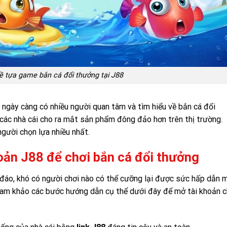
về tựa game bắn cá đổi thưởng tại J88
 ngày càng có nhiều người quan tâm và tìm hiểu về bắn cá đổi
 các nhà cái cho ra mắt sản phẩm đông đảo hơn trên thị trường.
người chọn lựa nhiều nhất.
oản J88 để chơi bắn cá đổi thưởng
 đáo, khó có người chơi nào có thể cưỡng lại được sức hấp dẫn 
ham khảo các bước hướng dẫn cụ thể dưới đây để mở tài khoản c