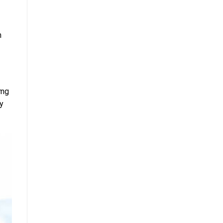
m
ững
y