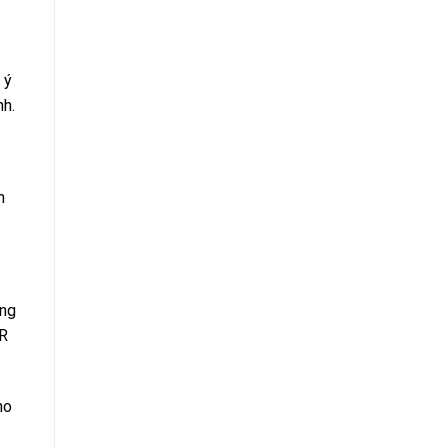
 ý
nh.
n
ợng
OR
ho