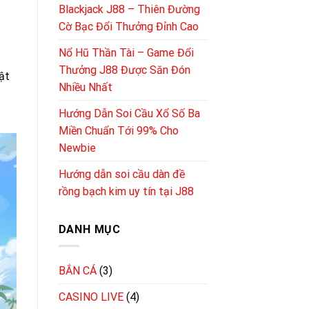
Blackjack J88 – Thiên Đường
Cờ Bạc Đổi Thưởng Đỉnh Cao
Nổ Hũ Thần Tài – Game Đổi
Thưởng J88 Được Săn Đón
ật
Nhiều Nhất
Hướng Dẫn Soi Cầu Xổ Số Ba
Miền Chuẩn Tới 99% Cho
Newbie
Hướng dẫn soi cầu dàn đề
rồng bạch kim uy tín tại J88
DANH MỤC
BẮN CÁ
(3)
CASINO LIVE
(4)