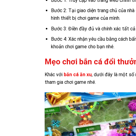
Bước 1: Truy cập vào trang web chính t
Bước 2: Tại giao diện trang chủ của nhà
hình thiết bị chơi game của mình.
Bước 3: Điền đầy đủ và chính xác tất cả
Bước 4: Xác nhận yêu cầu bằng cách bấm 
khoản chơi game cho bạn nhé.
Mẹo chơi bắn cá đổi thưởn
Khác với
bắn cá ăn xu
, dưới đây là một số
tham gia chơi game nhé.