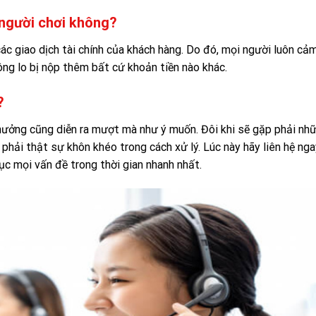
i người chơi không?
các giao dịch tài chính của khách hàng. Do đó, mọi người luôn cả
hông lo bị nộp thêm bất cứ khoản tiền nào khác.
?
hưởng cũng diễn ra mượt mà như ý muốn. Đôi khi sẽ gặp phải nh
phải thật sự khôn khéo trong cách xử lý. Lúc này hãy liên hệ nga
ục mọi vấn đề trong thời gian nhanh nhất.