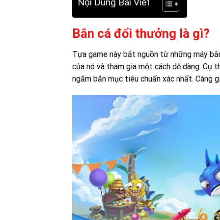
Nội Dung Bài Viết
Bắn cá đổi thưởng là gì?
Tựa game này bắt nguồn từ những máy bắn 
của nó và tham gia một cách dễ dàng. Cụ t
ngắm bắn mục tiêu chuẩn xác nhất. Càng giế