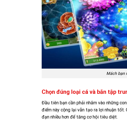
Mách bạn m
Chọn đúng loại cá và bắn tập tru
Đầu tiên bạn cần phải nhắm vào những con
điểm này cộng lại vẫn tạo ra lợi nhuận tốt
đạn nhiều hơn để tăng cơ hội tiêu diệt.