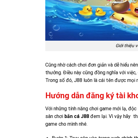
Giới thiệu 
Cũng nhờ cách chơi đơn giản và dễ hiểu nên
thưởng. Điều này cũng đồng nghĩa với việc,
Trong số đó, J88 luôn là cái tên được mọi 
Hướng dẫn đăng ký tài kh
Với những tính năng chơi game mới lạ, độc
sân chơi
bắn cá J88
đem lại. Vì vậy hãy t
game cho mình nhé.