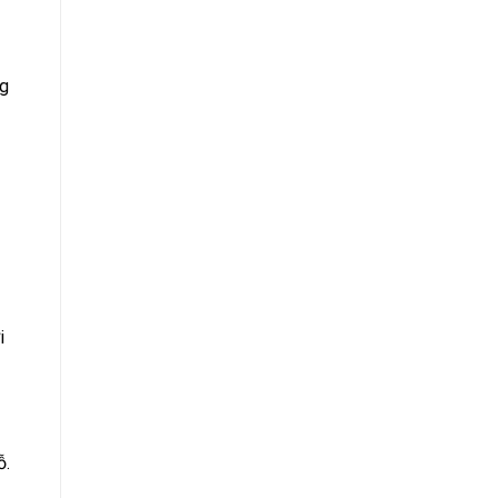
ng
i
ỗ.