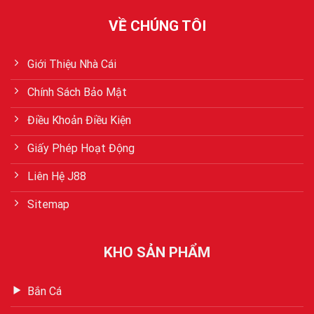
VỀ CHÚNG TÔI
Giới Thiệu Nhà Cái
Chính Sách Bảo Mật
Điều Khoản Điều Kiện
Giấy Phép Hoạt Động
Liên Hệ J88
Sitemap
KHO SẢN PHẨM
Bắn Cá