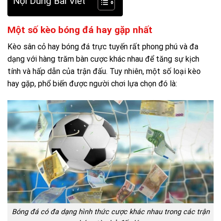
Nội Dung Bài Viết
Một số kèo bóng đá hay gặp nhất
Kèo sân cỏ hay bóng đá trực tuyến rất phong phú và đa
dạng với hàng trăm bàn cược khác nhau để tăng sự kịch
tính và hấp dẫn của trận đấu. Tuy nhiên, một số loại kèo
hay gặp, phổ biến được người chơi lựa chọn đó là:
Bóng đá có đa dạng hình thức cược khác nhau trong các trận