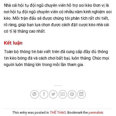
Nhà cái hội tụ đội ngũ chuyên viên hỗ trợ soi kèo Đơn vị là
nơi hội tụ đội ngũ chuyên viên có nhiều năm kinh nghiệm soi
kèo. Mỗi trận đấu sẽ được chúng tôi phân tích rất chi tiết,
rõ ràng, giúp bạn lựa chọn được cách đặt cược kèo nhà cái
có tỉ lệ thắng cao nhất.
Kết luận
Toàn bộ thông tin bài viết trên đã cung cấp đầy đủ thông
tin kèo bóng đá và cách chơi bất bại, luôn thắng. Chúc mọi
người luôn thắng lớn trong mỗi lần tham gia.
This entry was posted in
THỂ THAO
. Bookmark the
permalink
.