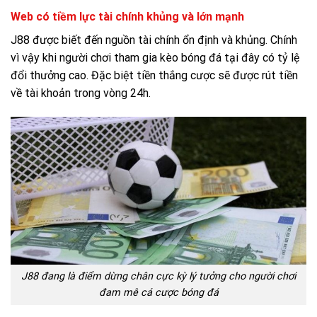
Web có tiềm lực tài chính khủng và lớn mạnh
J88 được biết đến nguồn tài chính ổn định và khủng. Chính
vì vậy khi người chơi tham gia kèo bóng đá tại đây có tỷ lệ
đổi thưởng cao. Đặc biệt tiền thắng cược sẽ được rút tiền
về tài khoản trong vòng 24h.
J88 đang là điểm dừng chân cực kỳ lý tưởng cho người chơi
đam mê cá cược bóng đá