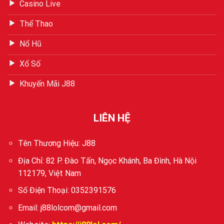
Casino Live
Thể Thao
Nổ Hũ
Xổ Số
Khuyến Mãi J88
LIÊN HỆ
Tên Thương Hiệu: J88
Địa Chỉ: 82 P. Đào Tấn, Ngọc Khánh, Ba Đình, Hà Nội
112179, Việt Nam
Số Điện Thoại: 0352391576
Email:
j88lolcom@gmail.com