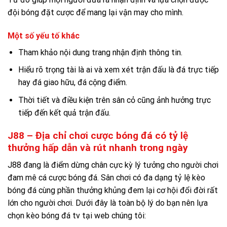
đội bóng đặt cược để mang lại vận may cho mình.
Một số yếu tố khác
Tham khảo nội dung trang nhận định thông tin.
Hiểu rõ trọng tài là ai và xem xét trận đấu là đá trực tiếp
hay đá giao hữu, đá cộng điểm.
Thời tiết và điều kiện trên sân cỏ cũng ảnh hưởng trực
tiếp đến kết quả trận đấu.
J88 – Địa chỉ chơi cược bóng đá có tỷ lệ
thưởng hấp dẫn và rút nhanh trong ngày
J88 đang là điểm dừng chân cực kỳ lý tưởng cho người chơi
đam mê cá cược bóng đá. Sân chơi có đa dạng tỷ lệ kèo
bóng đá cùng phần thưởng khủng đem lại cơ hội đổi đời rất
lớn cho người chơi. Dưới đây là toàn bộ lý do bạn nên lựa
chọn kèo bóng đá tv tại web chúng tôi: